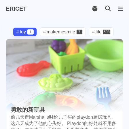
ERICET
Archiv
169
toy
makemesmile
life
1
7
598
photography
new-york
71
1
pot-luck
christmas
1
5
steem
checkin
daily
38
1
2
check-in
red-packet
3
2
steemcn
gift
chinese
24
5
5
new-year
lunar
cny
6
2
1
勇敢的新玩具
snow
oralb
basketball
9
1
10
前几天逛Marshalls时给儿子买的playdoh厨房玩具。
这几天成为了他的心头好。 Playdoh的好处就不用多
rental
cars
lunch
1
1
4