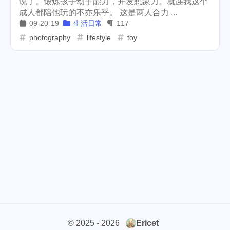
说了。锻炼孩子动手能力，开发想象力。就连我这个
成人都陪他玩的不亦乐乎。 这是两人合力 ...
weather
projector
2
1
09-20-19
生活日常
117
massage
band
concert
photography
lifestyle
toy
1
2
1
money-tree
visa
1
1
outage
power
3
2
sprinkler
irrigation
ipo
1
1
2
tryout
dentist
travel
1
1
14
icpunk
rochester
1
1
firework
lifestyle
cc
5
268
107
mini
script
akash
208
1
19
userauthority
solidity
2
7
© 2025 - 2026
Ericet
airdrop
flashbot
nft
26
2
20