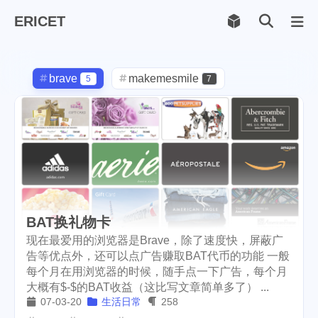
ERICET
Archiv
169
brave
makemesmile
5
7
life
photography
599
71
new-york
pot-luck
1
1
christmas
steem
5
38
checkin
daily
check-in
1
2
3
BAT换礼物卡
red-packet
steemcn
2
24
现在最爱用的浏览器是Brave，除了速度快，屏蔽广
gift
chinese
new-year
5
5
6
告等优点外，还可以点广告赚取BAT代币的功能 一般
每个月在用浏览器的时候，随手点一下广告，每个月
cny
lunar
snow
1
2
9
大概有$-$的BAT收益（这比写文章简单多了） ...
07-03-20
生活日常
258
oralb
basketball
rental
1
10
1