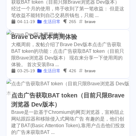
获取BAT token（目前只限Brave浏览器 Dev版本）
经过一个月的使用，终于收到了第一笔收益： 但是这
userauthority
solidity
2
7
笔收益不能转到自己交易所钱包，只能 ...
04-11-19
生活日常
265
brave
airdrop
flashbot
nft
26
2
20
cryptocurrency
aaa
9
3
Brave Dev版本两周体验
大概周前，发帖介绍了Brave Dev版本点击广告获取
moraswap
neon
1
1
BAT token的功能：点击广告获取BAT token（目前只
限Brave浏览器 Dev版本） 现在来分享一下使用周的
thanksgiving
Nemeton0KP4
2
1
体验。 首次安装Bra ...
03-25-19
生活日常
426
brave
steemmonsters
black-friday
33
4
challenge
food
11
35
点击广告获取BAT token（目前只限Brave
assateague
maryland
1
3
浏览器 Dev版本）
high-point
florida
1
5
Brave是一款基于Chromium的网页浏览器，宣称阻止
网站跟踪器和移除侵入式网络广告 有趣的是，他们创
niagara-falls
softfork
3
1
建了BAT(Basic Attention Token),靠用户点击他们投放
的广告来获取BAT ...
matters
creativecoin
2
18