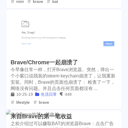
mini
brave
bat
cars
lunch
weather
1
4
2
projector
massage
1
1
band
concert
2
1
money-tree
visa
1
1
outage
power
3
2
Brave/Chrome一起崩溃了
sprinkler
irrigation
ipo
1
1
2
今早像往常一样，打开Brave浏览器。突然，弹出一
个小窗口说我装的steem keychain崩溃了，让我重新
asphalt
driveway
1
1
安装。同时，Brave的页面也崩溃了： 检查了一下，
网络没有问题。并且点击任何页面都没有 ...
tryout
dentist
travel
1
1
14
10-25-19
生活日常
448
lifestyle
brave
icpunk
rochester
1
1
firework
lifestyle
cc
5
268
107
来自Brave的第一笔收益
之前介绍过可以赚取BAT的浏览器Brave：点击广告
mini
script
akash
208
1
19