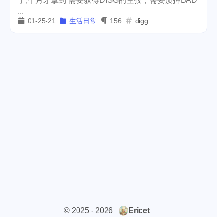
了,个月才拿到 需要获得DIGG的空投，需要质押BAD
...
cars
lunch
weather
1
4
2
01-25-21
生活日常
156
digg
projector
massage
1
1
band
concert
2
1
money-tree
visa
1
1
outage
power
3
2
sprinkler
irrigation
ipo
1
1
2
asphalt
driveway
1
1
tryout
dentist
travel
1
1
14
icpunk
rochester
1
1
firework
lifestyle
cc
5
268
107
© 2025 - 2026
Ericet
mini
script
akash
208
1
19