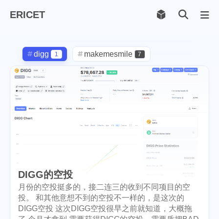
ERICET
Archiv
169
digg
makemesmile
1
7
life
photography
599
71
new-york
pot-luck
1
1
christmas
steem
5
38
checkin
daily
check-in
1
2
3
red-packet
steemcn
2
24
DIGG的空投
gift
chinese
new-year
5
5
6
月份的空投挺多的，接二连三的收到不同项目的空
cny
lunar
snow
1
2
9
投。 和其他意想不到的空投不一样的，是这次的
DIGG空投 这次DIGG空投很早之前就知道，大概拖
oralb
basketball
rental
1
10
1