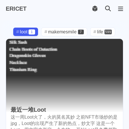
ERICET
Archiv
169
loot
makemesmile
life
1
7
599
photography
new-york
71
1
pot-luck
christmas
1
5
steem
checkin
daily
38
1
2
check-in
red-packet
3
2
steemcn
gift
chinese
24
5
5
new-year
cny
lunar
6
1
2
最近一堆Loot
snow
oralb
basketball
9
1
10
这一周Loot火了，火的莫名其妙 之前NFT市场炒的是
jpg，Loot的出现产生了新的热点，炒文字 这是一个
rental
cars
lunch
1
1
4