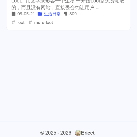
Loot。用文字来形容一个生物 一开始Loot是免费领取
的，而且没有网站，直接丢合约让用户 ...
weather
projector
2
1
09-05-21
生活日常
309
massage
band
concert
loot
more-loot
1
2
1
money-tree
visa
1
1
outage
power
3
2
sprinkler
irrigation
ipo
1
1
2
asphalt
driveway
1
1
tryout
dentist
travel
1
1
14
icpunk
rochester
1
1
firework
lifestyle
cc
5
268
107
mini
script
akash
208
1
19
© 2025 - 2026
Ericet
userauthority
solidity
2
7