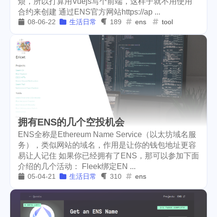
烦，所以打算用Vuejs写个前端，这样子就不用使用
合约来创建 通过ENS官方网站https://ap ...
weather
projector
2
1
08-06-22
生活日常
189
ens
tool
massage
band
concert
1
2
1
money-tree
visa
1
1
outage
power
3
2
sprinkler
irrigation
ipo
1
1
2
asphalt
driveway
1
1
拥有ENS的几个空投机会
tryout
dentist
travel
ENS全称是Ethereum Name Service（以太坊域名服
1
1
14
务），类似网站的域名，作用是让你的钱包地址更容
icpunk
rochester
1
1
易让人记住 如果你已经拥有了ENS，那可以参加下面
介绍的几个活动： Fleek绑定EN ...
firework
lifestyle
cc
5
268
107
05-04-21
生活日常
310
ens
mini
script
akash
208
1
19
userauthority
solidity
2
7