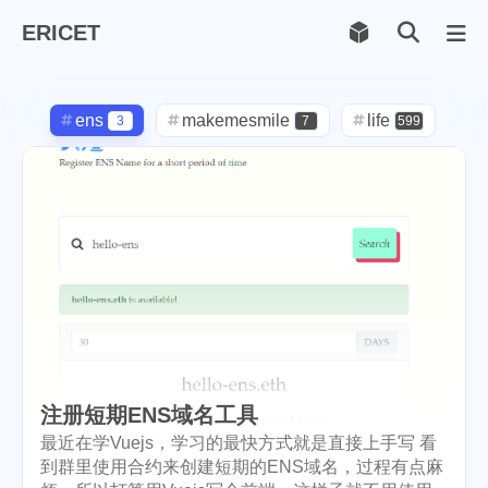
ERICET
Archiv
169
ens
makemesmile
life
3
7
599
photography
new-york
71
1
pot-luck
christmas
1
5
steem
checkin
daily
38
1
2
check-in
red-packet
3
2
steemcn
gift
chinese
24
5
5
new-year
cny
lunar
6
1
2
注册短期ENS域名工具
snow
oralb
basketball
9
1
10
最近在学Vuejs，学习的最快方式就是直接上手写 看
到群里使用合约来创建短期的ENS域名，过程有点麻
rental
cars
lunch
1
1
4