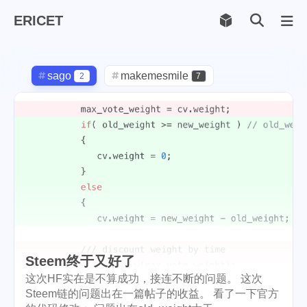
ERICET
Archiv
169
sago
makemesmile
2
7
life
photography
598
71
new-york
pot-luck
1
1
christmas
steem
5
38
checkin
daily
check-in
1
2
3
red-packet
steemcn
2
24
gift
chinese
new-year
5
5
6
Steem终于又好了
lunar
cny
snow
2
1
9
这次HF实在是不算成功，接连不断的问题。 这次
Steem链的问题出在一篇帖子的收益。 看了一下官方
oralb
basketball
rental
1
10
1