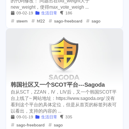
的代码修改： 问题出在old_weight大于
new_weight，使得max_vote_weigh ...
cars
lunch
weather
1
4
2
09-02-19
生活日常
186
projector
massage
steem
hf22
sago-freeboard
sago
1
1
band
concert
2
1
money-tree
visa
1
1
outage
power
3
2
sprinkler
irrigation
ipo
1
1
2
tryout
dentist
travel
1
1
14
韩国社区又一个SCOT平台---Sagoda
icpunk
rochester
自从SCT，ZZAN，IV，LIV后，又一个韩国SCOT平
1
1
台上线了~ 网站地址：https://www.sagoda.org/ 没有
firework
lifestyle
cc
5
268
107
看到这个平台的具体定位，但是从首页的标签列表可
以看出，支持的内容的 ...
mini
script
akash
208
1
19
09-01-19
生活日常
335
sago-freeboard
sago
userauthority
solidity
2
7