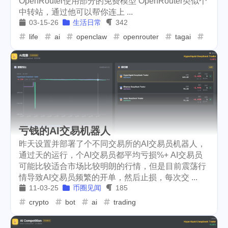
OpenRouter使用部分的免费模型 OpenRouter类似个
中转站，通过他可以帮你连上 ...
weather
projector
2
1
03-15-26
生活日常
342
massage
band
concert
life
ai
openclaw
openrouter
tagai
tagcl
1
2
1
money-tree
visa
1
1
outage
power
3
2
sprinkler
irrigation
ipo
1
1
2
tryout
dentist
travel
1
1
14
亏钱的AI交易机器人
icpunk
rochester
1
1
昨天设置并部署了个不同交易所的AI交易员机器人，
通过天的运行，个AI交易员都平均亏损%+ AI交易员
firework
lifestyle
cc
5
268
107
可能比较适合市场比较明朗的行情，但是目前震荡行
情导致AI交易员频繁的开单，然后止损，每次交 ...
mini
script
akash
208
1
19
11-03-25
币圈见闻
185
crypto
bot
ai
trading
userauthority
solidity
2
7
airdrop
flashbot
nft
26
2
20