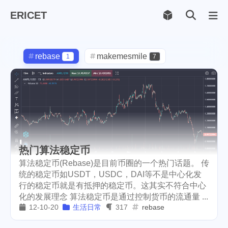
ERICET
Archiv
169
rebase
makemesmile
1
7
life
photography
599
71
new-york
pot-luck
1
1
christmas
steem
5
38
checkin
daily
check-in
1
2
3
热门算法稳定币
red-packet
steemcn
2
24
算法稳定币(Rebase)是目前币圈的一个热门话题。 传
统的稳定币如USDT，USDC，DAI等不是中心化发
gift
chinese
new-year
5
5
6
行的稳定币就是有抵押的稳定币。这其实不符合中心
化的发展理念 算法稳定币是通过控制货币的流通量 ...
cny
lunar
snow
1
2
9
12-10-20
生活日常
317
rebase
oralb
basketball
rental
1
10
1