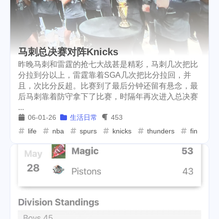
马刺总决赛对阵Knicks
昨晚马刺和雷霆的抢七大战甚是精彩，马刺几次把比
分拉到分以上，雷霆靠着SGA几次把比分拉回，并
且，次比分反超。比赛到了最后分钟还留有悬念，最
后马刺靠着防守拿下了比赛，时隔年再次进入总决赛
...
06-01-26
生活日常
453
life
nba
spurs
knicks
thunders
final