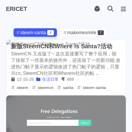
ERICET
Archiv
169
steem-santa
makemesmile
4
7
life
photography
599
71
新版SteemCN和Where is Santa?活动
SteemCN 又改版了~ 这次直接重写了整个应用，除
new-york
pot-luck
1
1
了保留了一些基本的操作外，还添加了一些新功能 改
进热门帖子显示的逻辑改进了热门帖子的逻辑，只显
christmas
steem
5
38
示cn, SteemCN社区和Wherein社区的帖 ...
12-15-25
生活日常
489
checkin
daily
check-in
1
2
3
steem
steemcn
santa
steem-santa
red-packet
steemcn
2
24
gift
chinese
new-year
5
5
6
cny
lunar
snow
1
2
9
oralb
basketball
rental
1
10
1