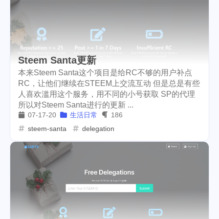
cars
lunch
weather
1
4
2
projector
massage
1
1
band
concert
2
1
Steem Santa更新
本来Steem Santa这个项目是给RC不够的用户补点
money-tree
visa
1
1
RC，让他们继续在STEEM上交流互动 但是总是有些
人喜欢滥用这个服务，用不同的小号获取 SP的代理
outage
power
3
2
所以对Steem Santa进行的更新 ...
07-17-20
生活日常
186
sprinkler
irrigation
ipo
1
1
2
steem-santa
delegation
asphalt
driveway
1
1
tryout
dentist
travel
1
1
14
icpunk
rochester
1
1
firework
lifestyle
cc
5
268
107
mini
script
akash
208
1
19