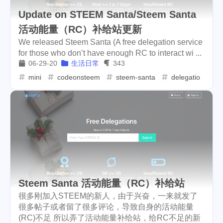
Update on STEEM Santa/Steem Santa
userauthority
solidity
2
7
活动能量（RC）补给站更新
airdrop
flashbot
nft
26
2
20
We released Steem Santa (A free delegation service
for those who don’t have enough RC to interact wi ...
cryptocurrency
aaa
9
3
06-29-20
生活日常
343
mini
codeonsteem
steem-santa
delegation
moraswap
neon
1
1
thanksgiving
Nemeton0KP4
2
1
steemmonsters
black-friday
33
4
challenge
food
11
35
assateague
maryland
1
3
high-point
florida
1
5
Steem Santa 活动能量（RC）补给站
很多刚加入STEEM的新人，由于兴奋，一来就发了
niagara-falls
softfork
3
1
很多帖子或者留了很多评论，导致自身的活动能量
(RC)不足 所以弄了活动能量补给站，给RC不足的新
matters
creativecoin
2
18