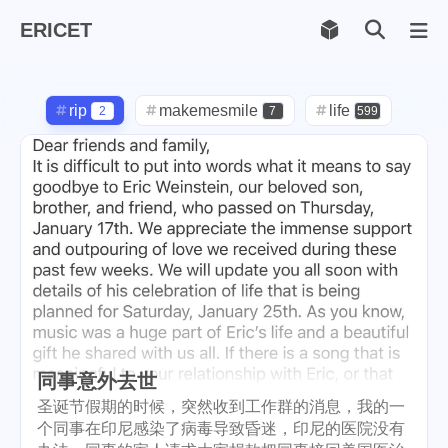
ERICET
Archiv
169
rip
makemesmile
life
2
7
599
photography
new-york
71
1
pot-luck
christmas
1
5
steem
checkin
daily
38
1
2
check-in
red-packet
3
2
steemcn
gift
chinese
24
5
5
new-year
cny
lunar
6
1
2
同事意外去世
snow
oralb
basketball
9
1
10
圣诞节假期的时候，突然收到工作群的消息，我的一
个同事在印尼感染了病毒导致昏迷，印尼的医院没有
rental
cars
lunch
1
1
4