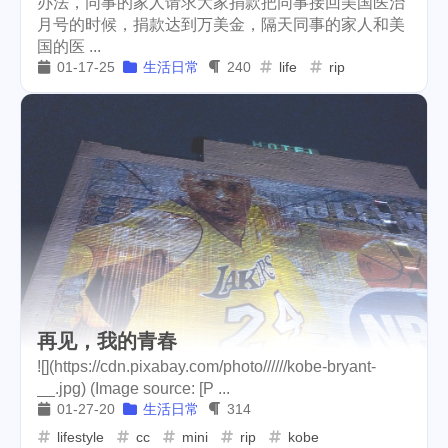
办法，同事的家人请求大家捐款把同事接回美国医治
月号的时候，捐款达到万美金，隔天同事的家人和美
weather
projector
2
1
国的医 ...
01-17-25
生活日常
240
life
rip
massage
band
concert
1
2
1
money-tree
visa
1
1
outage
power
3
2
sprinkler
irrigation
ipo
1
1
2
asphalt
driveway
1
1
tryout
dentist
travel
1
1
14
icpunk
rochester
1
1
再见，我的青春
firework
lifestyle
cc
5
268
107
![](https://cdn.pixabay.com/photo//////kobe-bryant-
__.jpg) (Image source: [P ...
mini
script
akash
208
1
19
01-27-20
生活日常
314
lifestyle
cc
mini
rip
kobe
userauthority
solidity
2
7