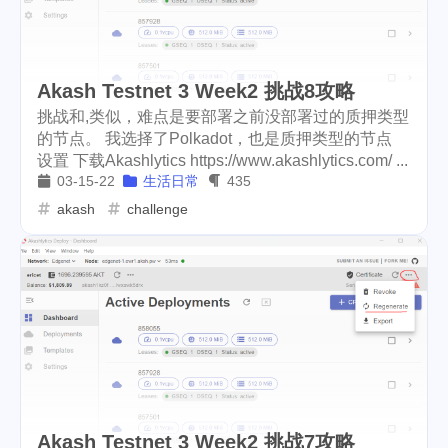
cars
lunch
weather
1
4
2
projector
massage
1
1
Akash Testnet 3 Week2 挑战8攻略
band
concert
2
1
挑战和,类似，难点是要部署之前没部署过的质押类型
的节点。 我选择了Polkadot，也是质押类型的节点
money-tree
visa
1
1
设置 下载Akashlytics https://www.akashlytics.com/ ...
03-15-22
生活日常
435
outage
power
3
2
akash
challenge
sprinkler
irrigation
ipo
1
1
2
asphalt
driveway
1
1
tryout
dentist
travel
1
1
14
icpunk
rochester
1
1
firework
lifestyle
cc
5
268
107
Akash Testnet 3 Week2 挑战7攻略
mini
script
akash
208
1
19