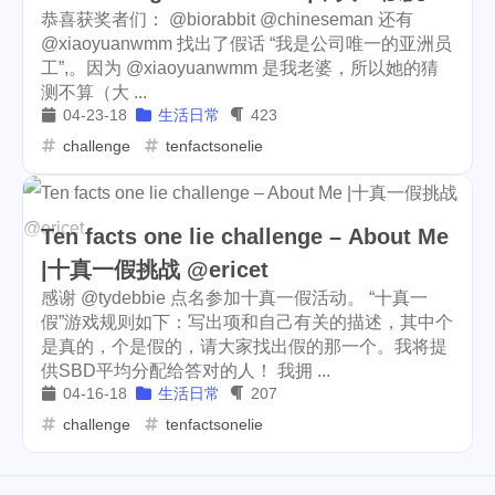
isaias
flow
1
4
恭喜获奖者们： @biorabbit @chineseman 还有
@ericet
@xiaoyuanwmm 找出了假话 “我是公司唯一的亚洲员
kindergarten
dc
1
1
工”,。因为 @xiaoyuanwmm 是我老婆，所以她的猜
测不算（大 ...
alpaca
scottest
t-ball
4
11
2
04-23-18
生活日常
423
fathers-day
uber
challenge
tenfactsonelie
1
2
banano
mining
revoke
2
5
2
Ten facts one lie challenge – About Me
rarity-manifested
ens
3
3
|十真一假挑战 @ericet
vacation
daily-report
1
1
感谢 @tydebbie 点名参加十真一假活动。 “十真一
假”游戏规则如下：写出项和自己有关的描述，其中个
wildfire
aurory
1
1
是真的，个是假的，请大家找出假的那一个。我将提
供SBD平均分配给答对的人！ 我拥 ...
mcdonalds
keybase
4
7
04-16-18
生活日常
207
annapolis
work
ifo
1
2
1
challenge
tenfactsonelie
uniswap
uni
apx
6
1
10