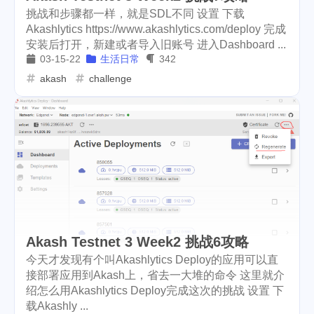
挑战和步骤都一样，就是SDL不同 设置 下载
userauthority
solidity
2
7
Akashlytics https://www.akashlytics.com/deploy 完成
安装后打开，新建或者导入旧账号 进入Dashboard ...
airdrop
flashbot
nft
26
2
20
03-15-22
生活日常
342
akash
challenge
cryptocurrency
aaa
9
3
moraswap
neon
1
1
thanksgiving
Nemeton0KP4
2
1
steemmonsters
black-friday
33
4
food
assateague
35
1
maryland
high-point
3
1
Akash Testnet 3 Week2 挑战6攻略
florida
niagara-falls
5
3
今天才发现有个叫Akashlytics Deploy的应用可以直
接部署应用到Akash上，省去一大堆的命令 这里就介
softfork
matters
1
2
绍怎么用Akashlytics Deploy完成这次的挑战 设置 下
载Akashly ...
creativecoin
ccc
sdt
18
1
1