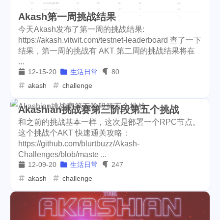
school
surgery
teeth
4
1
1
Akash第一周挑战结果
hf22
steem-engine
5
12
今天Akash发布了第一周的挑战结果:
https://akash.vitwit.com/testnet-leaderboard 查了一下
whereinfood
contract
10
6
结果，第一周的挑战有 AKT 第二周的挑战结果将在
richlist
pfizer
racoon
...
1
1
1
12-15-20
生活日常
80
animal-control
earthquake
3
2
akash
challenge
coronavirus
rc
bug
16
2
1
Akashian挑战赛第三阶段第五个挑战
stride
validator
和之前的挑战基本一样，这次是部署一个RPC节点。
2
10
这个挑战个AKT 快速通关攻略：
incentive
witness
1
2
https://github.com/blurtbuzz/Akash-
Challenges/blob/maste ...
transfer
trx
near
1
3
6
12-09-20
生活日常
247
akash
challenge
stakewars
funky-punks
3
1
math
puzzel
weichat
3
1
1