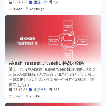
03-15-22
生活日常
478
akash
challenge
exorde
testnet
my2023
1
8
1
my2024
steem2023
1
1
seaworld
orlando
1
2
disney
epcot
1
1
clearwater
family
1
1
tampa
spring-break
1
1
Akash Testnet 3 Week1 挑战4攻略
trip
las-vegas
zion
1
2
1
继上一篇攻略Akash Testnet Week 挑战-攻略, 这篇介
绍怎么完成挑战. (跳过设置，如果想了解设置，看上
bryce
horseshoe-bend
1
1
一篇攻略) 挑战.的要求是部署一个可存储的应用（数
据库之类的) ...
antelope
programming
1
15
03-10-22
生活日常
668
crypto
games
lottery
akash
challenge
64
3
2
shopping
lockdown
6
3