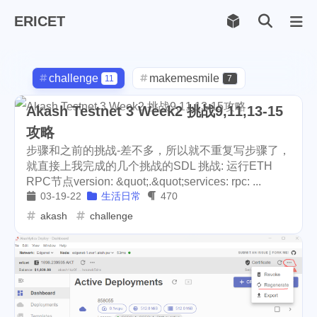
ERICET
Archiv
169
challenge
makemesmile
11
7
life
photography
599
71
Akash Testnet 3 Week2 挑战9,11,13-15
攻略
new-york
pot-luck
1
1
步骤和之前的挑战-差不多，所以就不重复写步骤了，
christmas
steem
就直接上我完成的几个挑战的SDL 挑战: 运行ETH
5
38
RPC节点version: &quot;.&quot;services: rpc: ...
checkin
daily
check-in
1
2
3
03-19-22
生活日常
470
akash
challenge
red-packet
steemcn
2
24
gift
chinese
new-year
5
5
6
cny
lunar
snow
1
2
9
oralb
basketball
rental
1
10
1