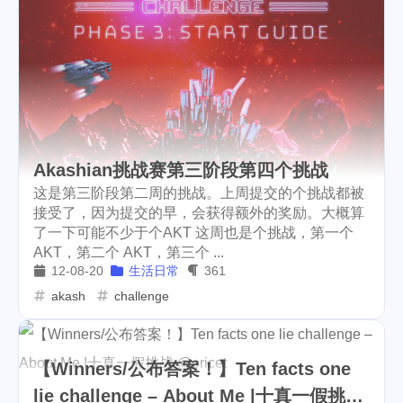
nba
onboarding
11
1
steemstem
raccoon
18
4
chincoteague
virginia
1
1
kids
crystal
resort
3
1
1
picwar
usa
election
1
1
1
Akashian挑战赛第三阶段第四个挑战
vote
heco
bitcoin
1
1
9
这是第三阶段第二周的挑战。上周提交的个挑战都被
接受了，因为提交的早，会获得额外的奖励。大概算
hf23
recipe
cosmos
3
4
12
了一下可能不少于个AKT 这周也是个挑战，第一个
AKT，第二个 AKT，第三个 ...
bulk-transfer
donuts
1
1
12-08-20
生活日常
361
akash
challenge
downvote
kucoin
7
8
needlework
sui
go
4
3
2
【Winners/公布答案！】Ten facts one
tron
handmade
lego
6
4
3
lie challenge – About Me |十真一假挑战