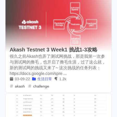
yat
ore
solana
1
2
8
roadofrich
iv
spring
6
42
2
history
china
point
1
1
2
stellar
metamask
okx
5
2
2
Akash Testnet 3 Week1 挑战1-3攻略
dego
blurt
easter
21
12
2
很久之前Akash也弄了测试网挑战，那是我第一次参
与测试网的撸毛，也开启了撸毛生涯，过了这么就，
bunny
spt
battle
1
23
41
新的测试网的挑战又来了~ 这次挑战的任务列表：
https://docs.google.com/spre ...
steemace
graduation
43
1
03-09-22
生活日常
1.2k
pre-k
ton
nano
1
1
1
akash
challenge
dydx
splinterlands
diy
1
9
6
signup
poap
hopr
1
14
1