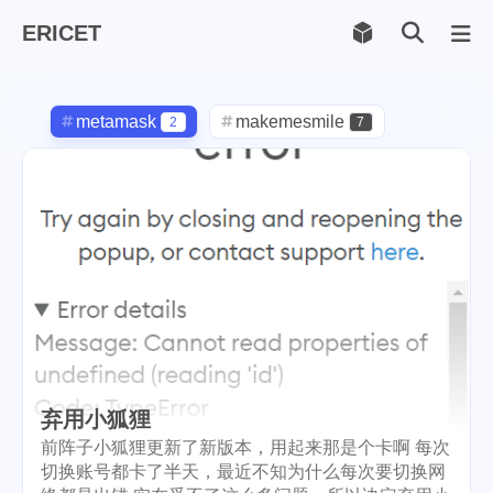
ERICET
Archiv
169
metamask
makemesmile
2
7
life
photography
599
71
new-york
pot-luck
1
1
christmas
steem
5
38
checkin
daily
check-in
1
2
3
red-packet
steemcn
2
24
gift
chinese
new-year
5
5
6
弃用小狐狸
cny
lunar
snow
1
2
9
前阵子小狐狸更新了新版本，用起来那是个卡啊 每次
切换账号都卡了半天，最近不知为什么每次要切换网
oralb
basketball
rental
1
10
1