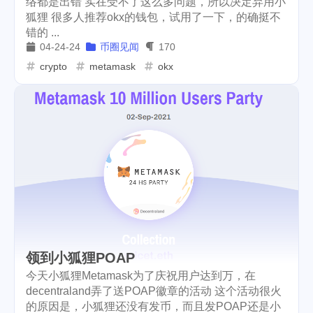
络都是出错 实在受不了这么多问题，所以决定弃用小
狐狸 很多人推荐okx的钱包，试用了一下，的确挺不
cars
lunch
weather
1
4
2
错的 ...
04-24-24
币圈见闻
170
projector
massage
1
1
crypto
metamask
okx
band
concert
2
1
money-tree
visa
1
1
outage
power
3
2
sprinkler
irrigation
ipo
1
1
2
asphalt
driveway
1
1
tryout
dentist
travel
1
1
14
icpunk
rochester
1
1
领到小狐狸POAP
今天小狐狸Metamask为了庆祝用户达到万，在
firework
lifestyle
cc
5
268
107
decentraland弄了送POAP徽章的活动 这个活动很火
的原因是，小狐狸还没有发币，而且发POAP还是小
mini
script
akash
208
1
19